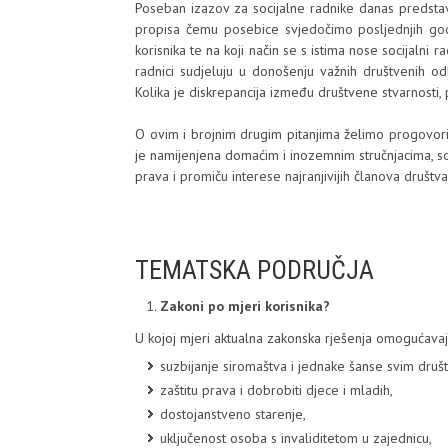
Poseban izazov za socijalne radnike danas predstav
propisa čemu posebice svjedočimo posljednjih godi
korisnika te na koji način se s istima nose socijalni r
radnici sudjeluju u donošenju važnih društvenih od
Kolika je diskrepancija između društvene stvarnosti, p
O ovim i brojnim drugim pitanjima želimo progovori
je namijenjena domaćim i inozemnim stručnjacima, s
prava i promiču interese najranjivijih članova društva
TEMATSKA PODRUČJA
Zakoni po mjeri korisnika?
U kojoj mjeri aktualna zakonska rješenja omogućavaj
suzbijanje siromaštva i jednake šanse svim dru
zaštitu prava i dobrobiti djece i mladih,
dostojanstveno starenje,
uključenost osoba s invaliditetom u zajednicu,