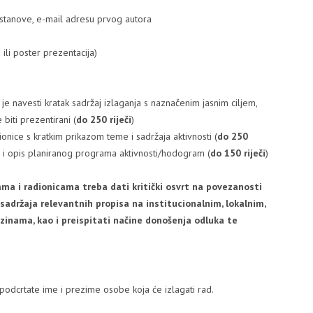
 ustanove, e-mail adresu prvog autora
 ili poster prezentacija)
e navesti kratak sadržaj izlaganja s naznačenim jasnim ciljem,
e biti prezentirani (
do 250 riječi
)
ionice s kratkim prikazom teme i sadržaja aktivnosti (
do 250
 i opis planiranog programa aktivnosti/hodogram (
do 150 riječi
)
ama i radionicama treba dati kritički osvrt na povezanosti
sadržaja relevantnih propisa na institucionalnim, lokalnim,
inama, kao i preispitati načine donošenja odluka te
podcrtate ime i prezime osobe koja će izlagati rad.