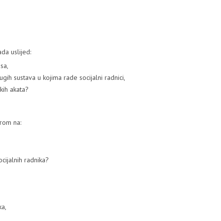
da uslijed:
sa,
ugih sustava u kojima rade socijalni radnici,
kih akata?
irom na:
cijalnih radnika?
ka,