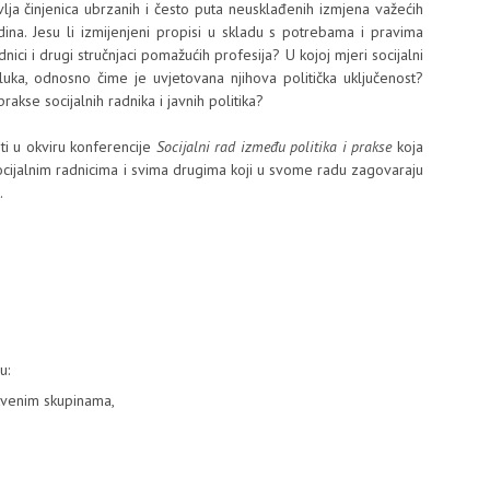
lja činjenica ubrzanih i često puta neusklađenih izmjena važećih
na. Jesu li izmijenjeni propisi u skladu s potrebama i pravima
adnici i drugi stručnjaci pomažućih profesija? U kojoj mjeri socijalni
luka, odnosno čime je uvjetovana njihova politička uključenost?
rakse socijalnih radnika i javnih politika?
ti u okviru konferencije
Socijalni rad između politika i prakse
koja
ocijalnim radnicima i svima drugima koji u svome radu zagovaraju
.
u:
štvenim skupinama,