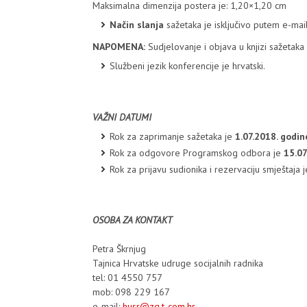
Maksimalna dimenzija postera je: 1,20×1,20 cm
Način slanja
sažetaka je isključivo putem e-mai
NAPOMENA:
Sudjelovanje i objava u knjizi sažetaka
Službeni jezik konferencije je hrvatski.
VAŽNI DATUMI
Rok za zaprimanje sažetaka je
1.07.2018. godin
Rok za odgovore Programskog odbora je
15.07
Rok za prijavu sudionika i rezervaciju smještaja j
OSOBA ZA KONTAKT
Petra Škrnjug
Tajnica Hrvatske udruge socijalnih radnika
tel: 01 4550 757
mob: 098 229 167
e-mail:
husr@zg.t-com.hr