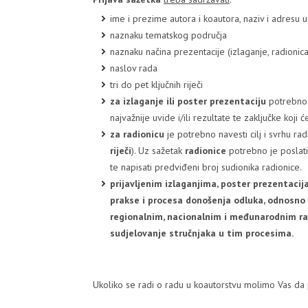
ime i prezime autora i koautora, naziv i adresu
naznaku tematskog područja
naznaku načina prezentacije (izlaganje, radionica
naslov rada
tri do pet ključnih riječi
za izlaganje ili poster prezentaciju
potrebno j
najvažnije uvide i/ili rezultate te zaključke koji ć
za radionicu
je potrebno navesti cilj i svrhu rad
riječi
). Uz sažetak
radionice
potrebno je poslati
te napisati predviđeni broj sudionika radionice.
prijavljenim izlaganjima, poster prezentacij
prakse i procesa donošenja odluka, odnosno 
regionalnim, nacionalnim i međunarodnim raz
sudjelovanje stručnjaka u tim procesima.
Ukoliko se radi o radu u koautorstvu molimo Vas da 