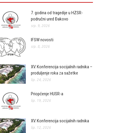
7. godina od tragedije u HZSR-
područni ured Đakovo
srp. 9, 2026
IFSW novosti
srp. 8, 2026
XV. Konferencija socijalnih radnika –
produljenje roka za sažetke
lip. 24, 2026
Priopćenje HUSR-a
lip. 19, 2026
XV. Konferencija socijalnih radnika
lip. 12, 2026