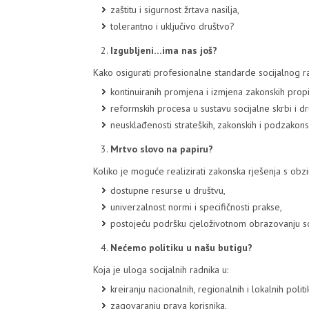
zaštitu i sigurnost žrtava nasilja,
tolerantno i uključivo društvo?
Izgubljeni…ima nas još?
Kako osigurati profesionalne standarde socijalnog ra
kontinuiranih promjena i izmjena zakonskih propi
reformskih procesa u sustavu socijalne skrbi i dr
neusklađenosti strateških, zakonskih i podzakons
Mrtvo slovo na papiru?
Koliko je moguće realizirati zakonska rješenja s obz
dostupne resurse u društvu,
univerzalnost normi i specifičnosti prakse,
postojeću podršku cjeloživotnom obrazovanju so
Nećemo politiku u našu butigu?
Koja je uloga socijalnih radnika u:
kreiranju nacionalnih, regionalnih i lokalnih politi
zagovaranju prava korisnika,