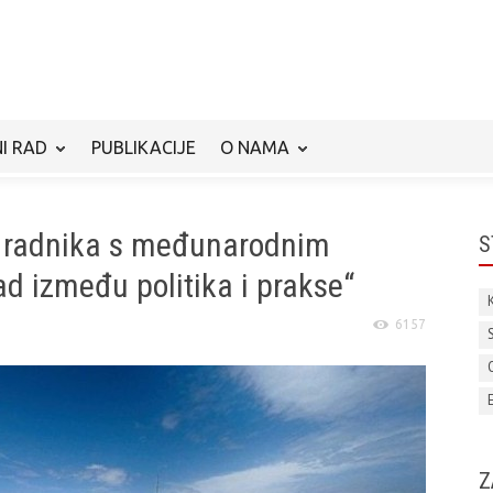
I RAD
PUBLIKACIJE
O NAMA
ih radnika s međunarodnim
S
ad između politika i prakse“
6157
Z