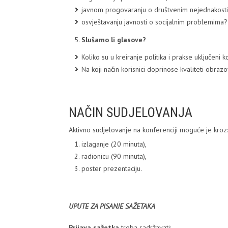
javnom progovaranju o društvenim nejednakost
osvještavanju javnosti o socijalnim problemima?
Slušamo li glasove?
Koliko su u kreiranje politika i prakse uključeni ko
Na koji način korisnici doprinose kvaliteti obrazo
NAČIN SUDJELOVANJA
Aktivno sudjelovanje na konferenciji moguće je kroz:
izlaganje (20 minuta),
radionicu (90 minuta),
poster prezentaciju.
UPUTE ZA PISANJE SAŽETAKA
Prijava sažetka
treba sadržavati
: