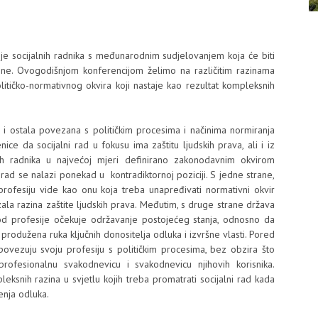
je socijalnih radnika s međunarodnim sudjelovanjem koja će biti
ine. Ovogodišnjom konferencijom želimo na različitim razinama
političko-normativnog okvira koji nastaje kao rezultat kompleksnih
a i ostala povezana s političkim procesima i načinima normiranja
ice da socijalni rad u fokusu ima zaštitu ljudskih prava, ali i iz
nih radnika u najvećoj mjeri definirano zakonodavnim okvirom
ad se nalazi ponekad u kontradiktornoj poziciji. S jedne strane,
ju profesiju vide kao onu koja treba unapređivati normativni okvir
ala razina zaštite ljudskih prava. Međutim, s druge strane država
 od profesije očekuje održavanje postojećeg stanja, odnosno da
 produžena ruka ključnih donositelja odluka i izvršne vlasti. Pored
 povezuju svoju profesiju s političkim procesima, bez obzira što
rofesionalnu svakodnevicu i svakodnevicu njihovih korisnika.
leksnih razina u svjetlu kojih treba promatrati socijalni rad kada
nja odluka.