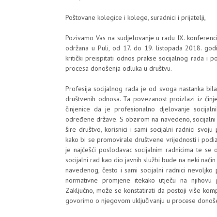
Poštovane kolegice i kolege, suradnici i prijatelji,
Pozivamo Vas na sudjelovanje u radu IX. konferenci
održana u Puli, od 17. do 19. listopada 2018. god
kritički preispitati odnos prakse socijalnog rada i 
procesa donošenja odluka u društvu.
Profesija socijalnog rada je od svoga nastanka bil
društvenih odnosa. Ta povezanost proizlazi iz činjen
činjenice da je profesionalno djelovanje socijal
određene države. S obzirom na navedeno, socijalni r
šire društvo, korisnici i sami socijalni radnici svo
kako bi se promovirale društvene vrijednosti i podiz
je najčešći poslodavac socijalnim radnicima te se
socijalni rad kao dio javnih službi bude na neki način
navedenog, često i sami socijalni radnici nevoljko
normativne promjene itekako utječu na njihovu p
Zaključno, može se konstatirati da postoji više komp
govorimo o njegovom uključivanju u procese donoše