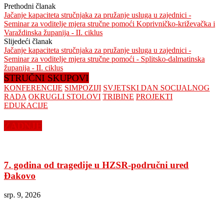
Prethodni članak
Jačanje kapaciteta stručnjaka za pružanje usluga u zajednici -
Seminar za voditelje mjera stručne pomoći Koprivničko-križevačka i
Varaždinska županija - II. ciklus
Slijedeći članak
Jačanje kapaciteta stručnjaka za pružanje usluga u zajednici -
Seminar za voditelje mjera stručne pomoći - Splitsko-dalmatinska
županija - II. ciklus
STRUČNI SKUPOVI
KONFERENCIJE
SIMPOZIJI
SVJETSKI DAN SOCIJALNOG
RADA
OKRUGLI STOLOVI
TRIBINE
PROJEKTI
EDUKACIJE
ZADNJE
7. godina od tragedije u HZSR-područni ured
Đakovo
srp. 9, 2026