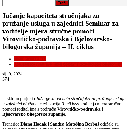
Jačanje kapaciteta stručnjaka za
pružanje usluga u zajednici Seminar za
voditelje mjera stručne pomoći
Virovitičko-podravska i Bjelovarsko-
bilogorska županija – II. ciklus
Jačanje kapaciteta
Udruga socijalnih radnika Bjelovarsko-Bilogorske županije
sij. 9, 2024
374
U sklopu projekta
Jačanje kapaciteta stručnjaka za pružanje usluga
u zajednici
održana je edukacija
II. ciklusa
voditelja mjera stručne
pomoći roditeljima s područja
Virovitičko-podravske i
Bjelovarsko-bilogorske županije.
Trenerice
Diana Hodak i Sandra Matošina Borbaš
održale su