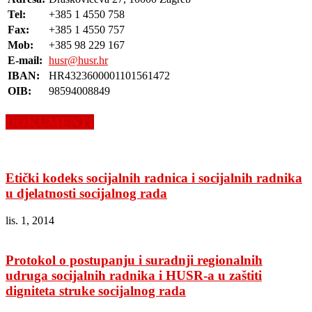
Tel:
+385 1 4550 758
Fax:
+385 1 4550 757
Mob:
+385 98 229 167
E-mail:
husr@husr.hr
IBAN:
HR4323600001101561472
OIB:
98594008849
DOKUMENTI
Etički kodeks socijalnih radnica i socijalnih radnika
u djelatnosti socijalnog rada
lis. 1, 2014
Protokol o postupanju i suradnji regionalnih
udruga socijalnih radnika i HUSR-a u zaštiti
digniteta struke socijalnog rada