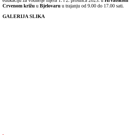
edukaciju za voditelje mjera 1. i 2. prosinca 2023. u
Hrvatskom
Crvenom križu
u
Bjelovaru
u trajanju od 9.00 do 17.00 sati.
GALERIJA SLIKA