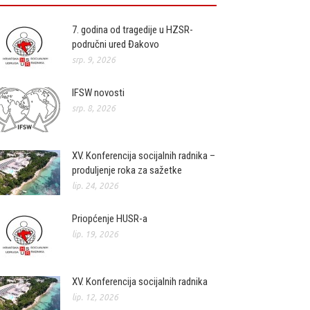
7. godina od tragedije u HZSR-
područni ured Đakovo
srp. 9, 2026
IFSW novosti
srp. 8, 2026
XV. Konferencija socijalnih radnika –
produljenje roka za sažetke
lip. 24, 2026
Priopćenje HUSR-a
lip. 19, 2026
XV. Konferencija socijalnih radnika
lip. 12, 2026