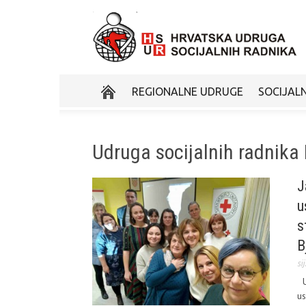
REGIONALNE UDRUGE
SOCIJALN
Udruga socijalnih radnika 
J
u
s
B
si
U 
us