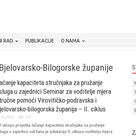
I RAD
PUBLIKACIJE
O NAMA
Bjelovarsko-Bilogorske županije
S
ačanje kapaciteta stručnjaka za pružanje
sluga u zajednici Seminar za voditelje mjera
tručne pomoći Virovitičko-podravska i
jelovarsko-bilogorska županija – II. ciklus
j. 9, 2024
372
sklopu projekta Jačanje kapaciteta stručnjaka za pružanje
luga u zajednici održana je edukacija II. ciklusa voditelja mjera
Z