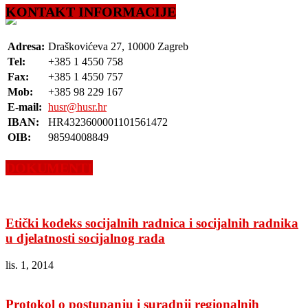
KONTAKT INFORMACIJE
Adresa:
Draškovićeva 27, 10000 Zagreb
Tel:
+385 1 4550 758
Fax:
+385 1 4550 757
Mob:
+385 98 229 167
E-mail:
husr@husr.hr
IBAN:
HR4323600001101561472
OIB:
98594008849
DOKUMENTI
Etički kodeks socijalnih radnica i socijalnih radnika
u djelatnosti socijalnog rada
lis. 1, 2014
Protokol o postupanju i suradnji regionalnih