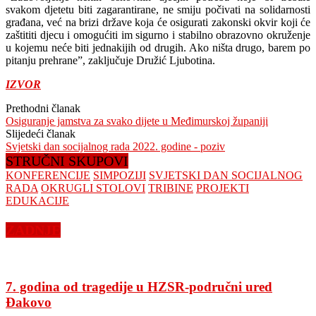
svakom djetetu biti zagarantirane, ne smiju počivati na solidarnosti
građana, već na brizi države koja će osigurati zakonski okvir koji će
zaštititi djecu i omogućiti im sigurno i stabilno obrazovno okruženje
u kojemu neće biti jednakijih od drugih. Ako ništa drugo, barem po
pitanju prehrane”, zaključuje Družić Ljubotina.
IZVOR
Prethodni članak
Osiguranje jamstva za svako dijete u Međimurskoj županiji
Slijedeći članak
Svjetski dan socijalnog rada 2022. godine - poziv
STRUČNI SKUPOVI
KONFERENCIJE
SIMPOZIJI
SVJETSKI DAN SOCIJALNOG
RADA
OKRUGLI STOLOVI
TRIBINE
PROJEKTI
EDUKACIJE
ZADNJE
7. godina od tragedije u HZSR-područni ured
Đakovo