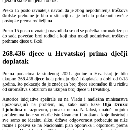
tijekom škole niti jedan obrok.
Preko 15 posto ravnatelja navodi da je zbog nepodmirenja troškova
školske prehrane je bilo u situaciji da je trebalo pokrenuti ovršne
postupke prema roditeljima.
Preko 15 posto ravnatelja navodi da se od se početka koronakrize pa
do sada povećao broj roditelja koji nisu mogli podmirivati troškove
prehrane djece u školi.
268.436 djece u Hrvatskoj prima dječji
doplatak
Prema podacima iz studenog 2021. godine u Hrvatskoj je bilo
ukupno 268.436 djece koja primaju dječji doplatak u dobi od 0-18
godina, što pokazuje da je značajan broj djece siromašno ili u riziku
od siromaštva s obzirom na ukupan broj djece u Hrvatskoj.
Autorice inicijative apelirale su na Vladu i nadležna ministarstva
upozoravajući na problem, no, kako nam kaže
Olja Družić
Ljubotina
u razgovoru, pomaka nema. Nažalost, unatoč brojnim
problemima koje su otkrile istraživanjem i brojkama koje ilustriraju
sve samo ne idealnu sliku, država odgovornost prebacuje na niže
razine i poziva se na Nacionalni plan oporavka i otpornosti prema