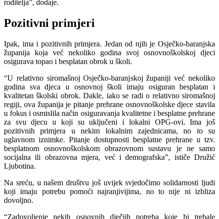
roditelja”, dodaje.
Pozitivni primjeri
Ipak, ima i pozitivnih primjera. Jedan od njih je Osječko-baranjska
županija koja već nekoliko godina svoj osnovnoškolskoj djeci
osigurava topao i besplatan obrok u školi.
“U relativno siromašnoj Osječko-baranjskoj županiji već nekoliko
godina sva djeca u osnovnoj školi imaju osiguran besplatan i
kvalitetan školski obrok. Dakle, iako se radi o relativno siromašnoj
regiji, ova županija je pitanje prehrane osnovnoškolske djece stavila
u fokus i osmislila način osiguravanja kvalitetne i besplatne prehrane
za svu djecu u koji su uključeni i lokalni OPG-ovi. Ima još
pozitivnih primjera u nekim lokalnim zajednicama, no to su
uglavnom iznimke. Pitanje dostupnosti besplatne prehrane u tzv.
besplatnom osnovnoškolskom obrazovnom sustavu je ne samo
socijalna ili obrazovna mjera, već i demografska”, ističe Družić
Ljubotina.
Na sreću, u našem društvu još uvijek svjedočimo solidarnosti ljudi
koji imaju potrebu pomoći najranjivijima, no to nije ni izbliza
dovoljno.
“Zadovoljenje nekih osnovnih dječjih potreba koje bi trebale