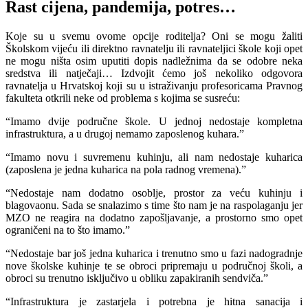
Rast cijena, pandemija, potres…
Koje su u svemu ovome opcije roditelja? Oni se mogu žaliti
Školskom vijeću ili direktno ravnatelju ili ravnateljici škole koji opet
ne mogu ništa osim uputiti dopis nadležnima da se odobre neka
sredstva ili natječaji… Izdvojit ćemo još nekoliko odgovora
ravnatelja u Hrvatskoj koji su u istraživanju profesoricama Pravnog
fakulteta otkrili neke od problema s kojima se susreću:
“Imamo dvije područne škole. U jednoj nedostaje kompletna
infrastruktura, a u drugoj nemamo zaposlenog kuhara.”
“Imamo novu i suvremenu kuhinju, ali nam nedostaje kuharica
(zaposlena je jedna kuharica na pola radnog vremena).”
“Nedostaje nam dodatno osoblje, prostor za veću kuhinju i
blagovaonu. Sada se snalazimo s time što nam je na raspolaganju jer
MZO ne reagira na dodatno zapošljavanje, a prostorno smo opet
ograničeni na to što imamo.”
“Nedostaje bar još jedna kuharica i trenutno smo u fazi nadogradnje
nove školske kuhinje te se obroci pripremaju u područnoj školi, a
obroci su trenutno isključivo u obliku zapakiranih sendviča.”
“Infrastruktura je zastarjela i potrebna je hitna sanacija i