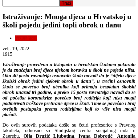
Istraživanje: Mnoga djeca u Hrvatskoj u
školi pojedu jedini topli obrok u danu
Aktualnosti
velj. 19, 2022
1915
Istraživanje provedeno u listopadu u hrvatskim školama pokazalo
je da značajan broj djece tijekom boravka u školi ne pojede ništa.
Oko 40 posto ravnatelja osnovnih škola navodi da je “dijelu djece
školski obrok jedini cjelovit obrok u danu”, u trećini osnovnih
škola se povećao broj učenika koji primaju besplatan školski
obrok unazad tri godine, a preko 15 posto ravnatelja navodi da se
od početka koronakrize povećao broj roditelja koji nisu mogli
podmirivati troškove prehrane djece u školi. Time se povećao i broj
ovršnih postupaka prema roditeljima koji to više nisu mogli
plaćati.
Do ovih surovih podataka došle su četiri profesorice s Pravnog
fakulteta, odnosno sa Studijskog centra socijalnog rada u
Zagrebu,
Olja Družić Ljubotina
,
Ivana Dobrotić
,
Antonija