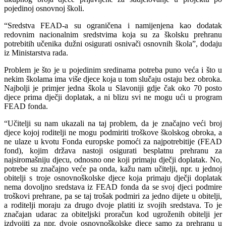
pojedinoj osnovnoj školi.
“Sredstva FEAD-a su ograničena i namijenjena kao dodatak
redovnim nacionalnim sredstvima koja su za školsku prehranu
potrebitih učenika dužni osigurati osnivači osnovnih škola”, dodaju
iz Ministarstva rada.
Problem je što je u pojedinim sredinama potreba puno veća i što u
nekim školama ima više djece koja u tom slučaju ostaju bez obroka.
Najbolji je primjer jedna škola u Slavoniji gdje čak oko 70 posto
djece prima dječji doplatak, a ni blizu svi ne mogu ući u program
FEAD fonda.
“Učitelji su nam ukazali na taj problem, da je značajno veći broj
djece kojoj roditelji ne mogu podmiriti troškove školskog obroka, a
ne ulaze u kvotu Fonda europske pomoći za najpotrebitije (FEAD
fond), kojim država nastoji osigurati besplatnu prehranu za
najsiromašniju djecu, odnosno one koji primaju dječji doplatak. No,
potrebe su značajno veće pa onda, kažu nam učitelji, npr. u jednoj
obitelji s troje osnovnoškolske djece koja primaju dječji doplatak
nema dovoljno sredstava iz FEAD fonda da se svoj djeci podmire
troškovi prehrane, pa se taj trošak podmiri za jedno dijete u obitelji,
a roditelji moraju za drugo dvoje platiti iz svojih sredstava. To je
značajan udarac za obiteljski proračun kod ugroženih obitelji jer
izdvojiti za npr. dvoje osnovnoškolske djece samo za prehranu u