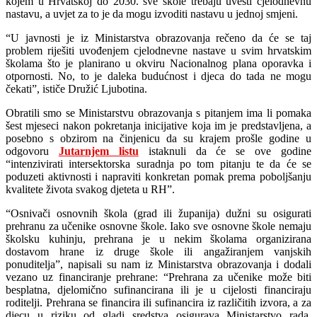
kojem u Hrvatskoj do 2030. sve škole trebaju uvesti cjelodnevnu
nastavu, a uvjet za to je da mogu izvoditi nastavu u jednoj smjeni.
“U javnosti je iz Ministarstva obrazovanja rečeno da će se taj
problem riješiti uvođenjem cjelodnevne nastave u svim hrvatskim
školama što je planirano u okviru Nacionalnog plana oporavka i
otpornosti. No, to je daleka budućnost i djeca do tada ne mogu
čekati”, ističe Družić Ljubotina.
Obratili smo se Ministarstvu obrazovanja s pitanjem ima li pomaka
šest mjeseci nakon pokretanja inicijative koja im je predstavljena, a
posebno s obzirom na činjenicu da su krajem prošle godine u
odgovoru
Jutarnjem listu
istaknuli da će se ove godine
“intenzivirati intersektorska suradnja po tom pitanju te da će se
poduzeti aktivnosti i napraviti konkretan pomak prema poboljšanju
kvalitete života svakog djeteta u RH”.
“Osnivači osnovnih škola (grad ili županija) dužni su osigurati
prehranu za učenike osnovne škole. Iako sve osnovne škole nemaju
školsku kuhinju, prehrana je u nekim školama organizirana
dostavom hrane iz druge škole ili angažiranjem vanjskih
ponuditelja”, napisali su nam iz Ministarstva obrazovanja i dodali
vezano uz financiranje prehrane: “Prehrana za učenike može biti
besplatna, djelomično sufinancirana ili je u cijelosti financiraju
roditelji. Prehrana se financira ili sufinancira iz različitih izvora, a za
djecu u riziku od gladi sredstva osigurava Ministarstvo rada,