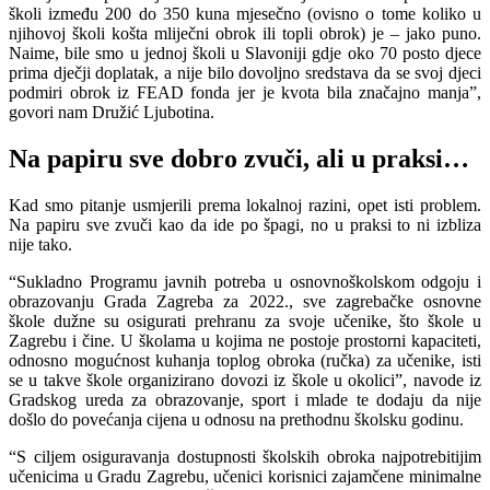
školi između 200 do 350 kuna mjesečno (ovisno o tome koliko u
njihovoj školi košta mliječni obrok ili topli obrok) je – jako puno.
Naime, bile smo u jednoj školi u Slavoniji gdje oko 70 posto djece
prima dječji doplatak, a nije bilo dovoljno sredstava da se svoj djeci
podmiri obrok iz FEAD fonda jer je kvota bila značajno manja”,
govori nam Družić Ljubotina.
Na papiru sve dobro zvuči, ali u praksi…
Kad smo pitanje usmjerili prema lokalnoj razini, opet isti problem.
Na papiru sve zvuči kao da ide po špagi, no u praksi to ni izbliza
nije tako.
“Sukladno Programu javnih potreba u osnovnoškolskom odgoju i
obrazovanju Grada Zagreba za 2022., sve zagrebačke osnovne
škole dužne su osigurati prehranu za svoje učenike, što škole u
Zagrebu i čine. U školama u kojima ne postoje prostorni kapaciteti,
odnosno mogućnost kuhanja toplog obroka (ručka) za učenike, isti
se u takve škole organizirano dovozi iz škole u okolici”, navode iz
Gradskog ureda za obrazovanje, sport i mlade te dodaju da nije
došlo do povećanja cijena u odnosu na prethodnu školsku godinu.
“S ciljem osiguravanja dostupnosti školskih obroka najpotrebitijim
učenicima u Gradu Zagrebu, učenici korisnici zajamčene minimalne