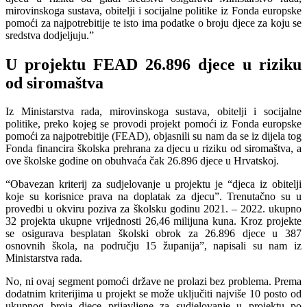
mirovinskoga sustava, obitelji i socijalne politike iz Fonda europske
pomoći za najpotrebitije te isto ima podatke o broju djece za koju se
sredstva dodjeljuju.”
U projektu FEAD 26.896 djece u riziku
od siromaštva
Iz Ministarstva rada, mirovinskoga sustava, obitelji i socijalne
politike, preko kojeg se provodi projekt pomoći iz Fonda europske
pomoći za najpotrebitije (FEAD), objasnili su nam da se iz dijela tog
Fonda financira školska prehrana za djecu u riziku od siromaštva, a
ove školske godine on obuhvaća čak 26.896 djece u Hrvatskoj.
“Obavezan kriterij za sudjelovanje u projektu je “djeca iz obitelji
koje su korisnice prava na doplatak za djecu”. Trenutačno su u
provedbi u okviru poziva za školsku godinu 2021. – 2022. ukupno
32 projekta ukupne vrijednosti 26,46 milijuna kuna. Kroz projekte
se osigurava besplatan školski obrok za 26.896 djece u 387
osnovnih škola, na području 15 županija”, napisali su nam iz
Ministarstva rada.
No, ni ovaj segment pomoći države ne prolazi bez problema. Prema
dodatnim kriterijima u projekt se može uključiti najviše 10 posto od
ukupnog broja djece prijavljene za sudjelovanje u projektu po