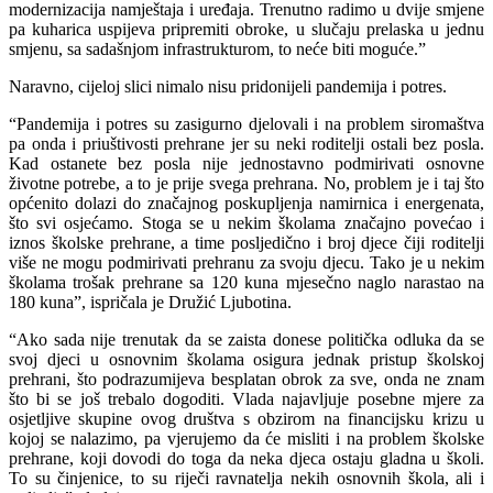
modernizacija namještaja i uređaja. Trenutno radimo u dvije smjene
pa kuharica uspijeva pripremiti obroke, u slučaju prelaska u jednu
smjenu, sa sadašnjom infrastrukturom, to neće biti moguće.”
Naravno, cijeloj slici nimalo nisu pridonijeli pandemija i potres.
“Pandemija i potres su zasigurno djelovali i na problem siromaštva
pa onda i priuštivosti prehrane jer su neki roditelji ostali bez posla.
Kad ostanete bez posla nije jednostavno podmirivati osnovne
životne potrebe, a to je prije svega prehrana. No, problem je i taj što
općenito dolazi do značajnog poskupljenja namirnica i energenata,
što svi osjećamo. Stoga se u nekim školama značajno povećao i
iznos školske prehrane, a time posljedično i broj djece čiji roditelji
više ne mogu podmirivati prehranu za svoju djecu. Tako je u nekim
školama trošak prehrane sa 120 kuna mjesečno naglo narastao na
180 kuna”, ispričala je Družić Ljubotina.
“Ako sada nije trenutak da se zaista donese politička odluka da se
svoj djeci u osnovnim školama osigura jednak pristup školskoj
prehrani, što podrazumijeva besplatan obrok za sve, onda ne znam
što bi se još trebalo dogoditi. Vlada najavljuje posebne mjere za
osjetljive skupine ovog društva s obzirom na financijsku krizu u
kojoj se nalazimo, pa vjerujemo da će misliti i na problem školske
prehrane, koji dovodi do toga da neka djeca ostaju gladna u školi.
To su činjenice, to su riječi ravnatelja nekih osnovnih škola, ali i