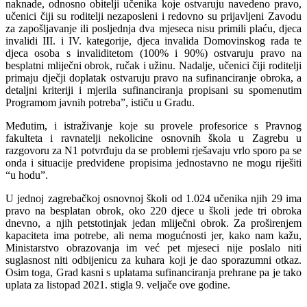
naknade, odnosno obitelji učenika koje ostvaruju navedeno pravo,
učenici čiji su roditelji nezaposleni i redovno su prijavljeni Zavodu
za zapošljavanje ili posljednja dva mjeseca nisu primili plaću, djeca
invalidi III. i IV. kategorije, djeca invalida Domovinskog rada te
djeca osoba s invaliditetom (100% i 90%) ostvaruju pravo na
besplatni mliječni obrok, ručak i užinu. Nadalje, učenici čiji roditelji
primaju dječji doplatak ostvaruju pravo na sufinanciranje obroka, a
detaljni kriteriji i mjerila sufinanciranja propisani su spomenutim
Programom javnih potreba”, ističu u Gradu.
Međutim, i istraživanje koje su provele profesorice s Pravnog
fakulteta i ravnatelji nekolicine osnovnih škola u Zagrebu u
razgovoru za N1 potvrđuju da se problemi rješavaju vrlo sporo pa se
onda i situacije predviđene propisima jednostavno ne mogu riješiti
“u hodu”.
U jednoj zagrebačkoj osnovnoj školi od 1.024 učenika njih 29 ima
pravo na besplatan obrok, oko 220 djece u školi jede tri obroka
dnevno, a njih petstotinjak jedan mliječni obrok. Za proširenjem
kapaciteta ima potrebe, ali nema mogućnosti jer, kako nam kažu,
Ministarstvo obrazovanja im već pet mjeseci nije poslalo niti
suglasnost niti odbijenicu za kuhara koji je dao sporazumni otkaz.
Osim toga, Grad kasni s uplatama sufinanciranja prehrane pa je tako
uplata za listopad 2021. stigla 9. veljače ove godine.