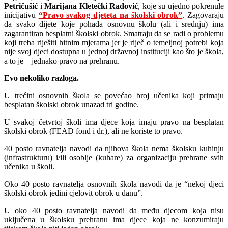
Petričušić
i
Marijana Kletečki Radović
, koje su ujedno pokrenule
inicijativu
“Pravo svakog djeteta na školski obrok”
. Zagovaraju
da svako dijete koje pohađa osnovnu školu (ali i srednju) ima
zagarantiran besplatni školski obrok. Smatraju da se radi o problemu
koji treba riješiti hitnim mjerama jer je riječ o temeljnoj potrebi koja
nije svoj djeci dostupna u jednoj državnoj instituciji kao što je škola,
a to je – jednako pravo na prehranu.
Evo nekoliko razloga.
U trećini osnovnih škola se povećao broj učenika koji primaju
besplatan školski obrok unazad tri godine.
U svakoj četvrtoj školi ima djece koja imaju pravo na besplatan
školski obrok (FEAD fond i dr.), ali ne koriste to pravo.
40 posto ravnatelja navodi da njihova škola nema školsku kuhinju
(infrastrukturu) i/ili osoblje (kuhare) za organizaciju prehrane svih
učenika u školi.
Oko 40 posto ravnatelja osnovnih škola navodi da je “nekoj djeci
školski obrok jedini cjelovit obrok u danu”.
U oko 40 posto ravnatelja navodi da među djecom koja nisu
uključena u školsku prehranu ima djece koja ne konzumiraju