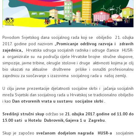
Povodom Svjetskog dana socijalnog rada koji se obilježio 21. ožujka
2017. godine pod nazivom
„Promicanje održivog razvoja i zdravih
zajednica„
Hrvatska udruga socijalnih radnika i udruge članice HUSR-
a organizirale su na području cijele Hrvatske brojne stručne skupove,
simpozije, javne tribine, okrugle stolove i druge aktivnosti kojima je cilj
bio ukazati na aktualne društvene prilike i osnažiti profesionalnu
zajednicu za suočavanje s izazovima socijalnog rada u našoj zemlji.
U cilju javne prezentacije djelatnosti socijalne skrbi i jačanja socijalnih
mreža Svjetski dan socijalnog rada u Hrvatskoj se tradicionalno obilježio
i kao
Dan otvorenih vrata u sustavu socijalne skrbi .
Središnji stručni skup
održao se
21. ožujka 2017. godine od 11.00 do
15.00 sati u Hotelu Dubrovnik, Gajeva 1 u Zagrebu.
Skup je započeo
svečanom dodjelom nagrada HUSR-a
socijalnim