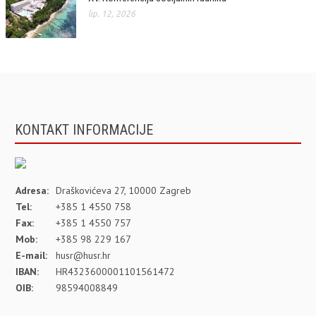
lip. 12, 2026
KONTAKT INFORMACIJE
Adresa:
Draškovićeva 27, 10000 Zagreb
Tel:
+385 1 4550 758
Fax:
+385 1 4550 757
Mob:
+385 98 229 167
E-mail:
husr@husr.hr
IBAN:
HR4323600001101561472
OIB:
98594008849