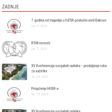
ZADNJE
7. godina od tragedije u HZSR-područni ured Đakovo
srp. 9, 2026
IFSW novosti
srp. 8, 2026
XV. Konferencija socijalnih radnika – produljenje roka
za sažetke
lip. 24, 2026
Priopćenje HUSR-a
lip. 19, 2026
XV. Konferencija socijalnih radnika