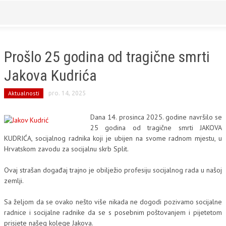
Zatvori
NASLOVNICA
Prošlo 25 godina od tragične smrti
REGIONALNE UDRUGE
Jakova Kudrića
SOCIJALNI RAD
Aktualnosti
pro. 14, 2025
PITANJA O SOCIJALNOM RADU
Dana 14. prosinca 2025. godine navršilo se
25 godina od tragične smrti JAKOVA
NADLEŽNOST I ORGANIZACIJA RADA
KUDRIĆA, socijalnog radnika koji je ubijen na svome radnom mjestu, u
Hrvatskom zavodu za socijalnu skrb Split.
PUBLIKACIJE
Ovaj strašan događaj trajno je obilježio profesiju socijalnog rada u našoj
O NAMA
zemlji.
PROGRAMI I IZVJEŠĆA HUSR-A
Sa željom da se ovako nešto više nikada ne dogodi pozivamo socijalne
radnice i socijalne radnike da se s posebnim poštovanjem i pijetetom
prisjete našeg kolege Jakova.