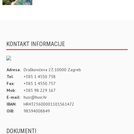
KONTAKT INFORMACIJE
Adresa:
Draškovićeva 27, 10000 Zagreb
Tel:
+385 1 4550 758
Fax:
+385 1 4550 757
Mob:
+385 98 229 167
E-mail:
husr@husr.hr
IBAN:
HR4323600001101561472
OIB:
98594008849
DOKUMENTI