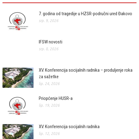
7. godina od tragedije u HZSR-područni ured Đakovo
srp. 9, 2026
IFSW novosti
srp. 8, 2026
XV. Konferencija socijalnih radnika – produljenje roka
za sažetke
lip. 24, 2026
Priopćenje HUSR-a
lip. 19, 2026
XV. Konferencija socijalnih radnika
lip. 12, 2026