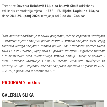
Trenerice
Davorka Belošević
i
Ljubica Ivković Šimić
održale su
edukaciju za voditelja mjera u
HZSR – PU Rijeka, Laginjina 11a,
na
dane
28. i 29. lipanj 2024.
u trajanju od 9.oo do 17.oo sati.
“Ova aktivnost održana je u okviru programa „Jačanje kapaciteta stručnjaka
– voditelja mjera obiteljsko pravne zaštite u sustavu socijalne skrbi” kojeg
Hrvatska udruga socijalnih radnika provodi kao provedbeni partner Ureda
UNICEF-a za Hrvatsku, kojeg UNICEF provodi temeljem usuglašene suradnje
s Ministarstvom rada, mirovinskoga sustava, obitelji i socijalne politike u
svrhu provedbe investicije C4.3R3-I1 Jačanje kapaciteta stručnjaka za
pružanje usluga u zajednici Nacionalnog plana oporavka i otpornosti 2021.
– 2026., a financiran je sredstvima EU.”
PROGRAM 2. ciklus
GALERIJA SLIKA