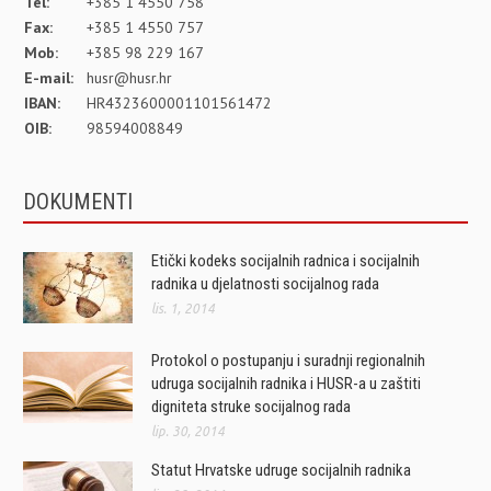
Tel:
+385 1 4550 758
Fax:
+385 1 4550 757
Mob:
+385 98 229 167
E-mail:
husr@husr.hr
IBAN:
HR4323600001101561472
OIB:
98594008849
DOKUMENTI
Etički kodeks socijalnih radnica i socijalnih
radnika u djelatnosti socijalnog rada
lis. 1, 2014
Protokol o postupanju i suradnji regionalnih
udruga socijalnih radnika i HUSR-a u zaštiti
digniteta struke socijalnog rada
lip. 30, 2014
Statut Hrvatske udruge socijalnih radnika