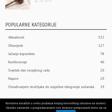
lip. 28, 2014
POPULARNE KATEGORIJE
Aktualnosti
332
Obavijesti
127
Jačanje kapaciteta
78
Konferencije
40
Svjetski dan socijalnog rada
20
Najave
20
Osnaživanjem stručnjaka do uspješne integracije azilanata
19
Koristimo kolačiće u svrhu pružanja boljeg korisničkog iskustva na stranici.
Ukoliko nastavite s pregledavanjem ove stranice pretpostavit ćemo da se