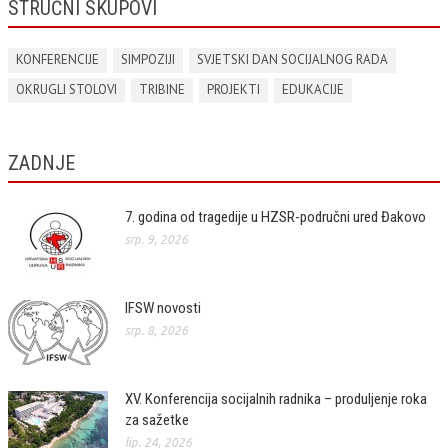
STRUČNI SKUPOVI
KONFERENCIJE
SIMPOZIJI
SVJETSKI DAN SOCIJALNOG RADA
OKRUGLI STOLOVI
TRIBINE
PROJEKTI
EDUKACIJE
ZADNJE
7. godina od tragedije u HZSR-područni ured Đakovo
srp. 9, 2026
IFSW novosti
srp. 8, 2026
XV. Konferencija socijalnih radnika – produljenje roka
za sažetke
lip. 24, 2026