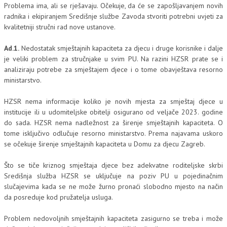
Problema ima, ali se rješavaju. Očekuje, da će se zapošljavanjem novih
radnika i ekipiranjem Središnje službe Zavoda stvoriti potrebni uvjeti za
kvalitetniji stručni rad nove ustanove.
Ad.1.
Nedostatak smještajnih kapaciteta za djecu i druge korisnike i dalje
je veliki problem za stručnjake u svim PU. Na razini HZSR prate se i
analiziraju potrebe za smještajem djece i o tome obavještava resorno
ministarstvo.
HZSR nema informacije koliko je novih mjesta za smještaj djece u
institucije ili u udomiteljske obitelji osigurano od veljače 2023. godine
do sada. HZSR nema nadležnost za širenje smještajnih kapaciteta. O
tome isključivo odlučuje resorno ministarstvo. Prema najavama uskoro
se očekuje širenje smještajnih kapaciteta u Domu za djecu Zagreb.
Što se tiče kriznog smještaja djece bez adekvatne roditeljske skrbi
Središnja služba HZSR se uključuje na poziv PU u pojedinačnim
slučajevima kada se ne može žurno pronaći slobodno mjesto na način
da posreduje kod pružatelja usluga.
Problem nedovoljnih smještajnih kapaciteta zasigurno se treba i može