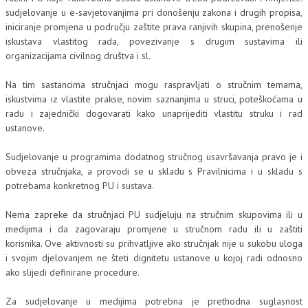
sudjelovanje u e-savjetovanjima pri donošenju zakona i drugih propisa,
iniciranje promjena u području zaštite prava ranjivih skupina, prenošenje
iskustava vlastitog rada, povezivanje s drugim sustavima ili
organizacijama civilnog društva i sl.
Na tim sastancima stručnjaci mogu raspravljati o stručnim temama,
iskustvima iz vlastite prakse, novim saznanjima u struci, poteškoćama u
radu i zajednički dogovarati kako unaprijediti vlastitu struku i rad
ustanove.
Sudjelovanje u programima dodatnog stručnog usavršavanja pravo je i
obveza stručnjaka, a provodi se u skladu s Pravilnicima i u skladu s
potrebama konkretnog PU i sustava.
Nema zapreke da stručnjaci PU sudjeluju na stručnim skupovima ili u
medijima i da zagovaraju promjene u stručnom radu ili u zaštiti
korisnika. Ove aktivnosti su prihvatljive ako stručnjak nije u sukobu uloga
i svojim djelovanjem ne šteti dignitetu ustanove u kojoj radi odnosno
ako slijedi definirane procedure.
Za sudjelovanje u medijima potrebna je prethodna suglasnost