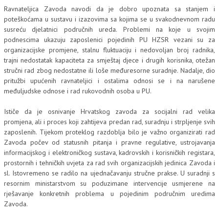
Ravnateljica Zavoda navodi da je dobro upoznata sa stanjem i
poteškoćama u sustavu i izazovima sa kojima se u svakodnevnom radu
susreću djelatnici područnih ureda. Problemi na koje u svojim
podnescima ukazuju zaposlenici pojedinih PU HZSR vezani su za
organizacijske promjene, stalnu fluktuaciju i nedovoljan broj radnika,
trajni nedostatak kapaciteta za smještaj djece i drugih korisnika, otežan
stručni rad zbog nedostatne ili loše međuresorne suradnje. Nadalje, dio
pritužbi upućenih ravnateljici i ostalima odnosi se i na narušene
međuljudske odnose i rad rukovodnih osoba u PU.
Ističe da je osnivanje Hrvatskog zavoda za socijalni rad velika
promjena, ali i proces koji zahtijeva predan rad, suradnju i strpljenje svih
zaposlenih. Tijekom proteklog razdoblja bilo je važno organizirati rad
Zavoda počev od statusnih pitanja i pravne regulative, ustrojavanja
informacijskog i elektroničkog sustava, kadrovskih i korisničkih registara,
prostornih i tehničkih uvjeta za rad svih organizacijskih jedinica Zavoda i
sl. Istovremeno se radilo na ujednačavanju stručne prakse. U suradnji s
resornim ministarstvom su poduzimane intervencije usmjerene na
rješavanje konkretnih problema u pojedinim područnim uredima
Zavoda.