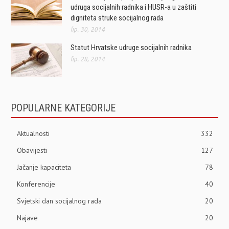
udruga socijalnih radnika i HUSR-a u zaštiti
digniteta struke socijalnog rada
lip. 30, 2014
Statut Hrvatske udruge socijalnih radnika
lip. 28, 2014
POPULARNE KATEGORIJE
Aktualnosti
332
Obavijesti
127
Jačanje kapaciteta
78
Konferencije
40
Svjetski dan socijalnog rada
20
Najave
20