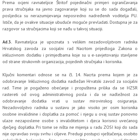
Prema ocjeni ravnateljice Štritof pojedinačni primjeri ograničavanja
prava stručnjaka na javno zagovaranje koji su se do sada događali,
posljedica su nerazumijevanja neposredno nadređenih voditelja PU.
Ističe, da je ovakve situacije ubuduće moguće prevladati. Dostupna je za
razgovor sa stručnjacima koji se nađu u takvoj situaciji.
Ad.3.
Ravnateljica je upoznata s velikim nezadovoljstvom radnika
Hrvatskog zavoda za socijalni rad Nacrtom prijedloga Zakona o
inkluzivnom dodatku i primjedbama koje su u e-savjetovanju stavljene
od strane strukovnih organizacija, pojedinih stručnjaka i korisnika.
Ključni komentari odnose se na čl. 14. Nacrta prema kojem je za
odobravanje Inkluzivnog dodatka nadležan Hrvatski zavod za socijalni
rad. Time je pogaženo obećanje i propuštena prilika da se HZSR
rastereti od ovog administrativnog posla i da se nadležnost za
odobravanje dodatka vrati u sustav mirovinskog osiguranja.
Nezadovoljstvo radnika u sustavu je jako visoko jer osim korisnika
osobne invalidnine i doplatka za pomoć i njegu u ovaj sustav ponovno
ulaze nezaposlene osobe s invaliditetom i djeca korisnici uvećanog
dječjeg doplatka. Pri tome se ništa ne mijenja u radu ZOSI koji do sada
nije opravdao svoju svrhu i ciljeve. Predugi postupci vještačenja, osobito