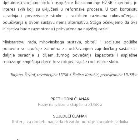
djelatnosti socijalne skrbi i uspješnije funkcioniranje HZSR zajednički je
interes svih koji su uključeni u reformske procese. U tom kontekstu
suradnja i povezivanje struke s različitim razinama rukovođenja i
odlučivanja u ovom sustavu nema alternativu. Stoga očekujemo da ova
inicijativa bude razmotrena i prihvaćena na najvišoj razini.
Ministarstvu rada, mirovinskoga sustava, obitelji i socijalne politike
ponovno se upućuje zamolba za održavanjem zajedničkog sastanka i
daljnje suradnje s ciljem žurnog povećanja kapaciteta i uspješne
realizacije smještaja djece bez odgovarajuće roditeljske skrbi.
Tatjana Štritof, ravnateljica HZSR i Štefica Karačić, predsjednica HUSR-a
PRETHODNI ČLANAK
Poziv na izbornu skupštinu ZUSR-a
SLIJEDEĆI ČLANAK
Kriteriji za dodjelu nagrada Hrvatske udruge socijalnih radnika