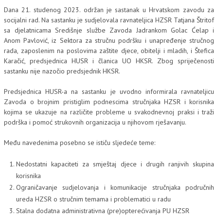
Dana 21. studenog 2023. održan je sastanak u Hrvatskom zavodu za
socijalni rad. Na sastanku je sudjelovala ravnateljica HZSR Tatjana Štritof
sa djelatnicama Središnje službe Zavoda Jadrankom Golac Ćelap i
Anom Pavlović, iz Sektora za stručnu podršku i unapređenje stručnog
rada, zaposlenim na poslovima zaštite djece, obitelji i mladih, i Štefica
Karačić, predsjednica HUSR i članica UO HKSR. Zbog spriječenosti
sastanku nije nazočio predsjednik HKSR.
Predsjednica HUSR-a na sastanku je uvodno informirala ravnateljicu
Zavoda o brojnim pristiglim podnescima stručnjaka HZSR i korisnika
kojima se ukazuje na različite probleme u svakodnevnoj praksi i traži
podrška i pomoć strukovnih organizacija u njihovom rješavanju.
Među navedenima posebno se ističu sljedeće teme:
Nedostatni kapaciteti za smještaj djece i drugih ranjivih skupina
korisnika
Ograničavanje sudjelovanja i komunikacije stručnjaka područnih
ureda HZSR o stručnim temama i problematici u radu
Stalna dodatna administrativna (pre)opterećivanja PU HZSR