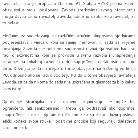
ravnatelja. Isto je propisano člankom 91. Statuta HZSR prema kojem
obavijesti o radu i poslovanju Zavoda sredstvima javnog informiranja
mogu davati samo ravnatelj Zavoda, odnosno osoba koju ravnatelj za
to ovlasti.
Međutim, za sudjelovanje na različitim stručnim skupovima, sjednicama
povjerenstava i vijeća u koja su ranije imenovani ili sada za vrijeme
postojanja Zavoda nije potrebna suglasnost ravnatelja osobito kada se
radi o aktivnostima koje se provode u svrhu razvoja i unapređenja
suradnje na lokalnoj razini ili radi unaprjeđenja djelatnosti socijalne
skrbi.
Dovoljno je da stručnjak o tome obavijesti nadređenog voditelja
PU, odnosno ako se radi o voditelju PU da o tome obavijesti ravnatelja
Zavoda. Ističe da nikome do sada nije uskraćena suglasnost za bilo kakav
javni istup.
Djelovanje stručnjaka kroz strukovne organizacije ne može biti
ograničeno, niti sankcionirano i treba ga podržavati ako doprinosi
unapređenju struke i djelatnosti. Pri tome su stručnjaci dužni poštivati
etički kodeks svoje struke i pozitivne propise koji reguliraju djelatnost
socijalne skrbi.