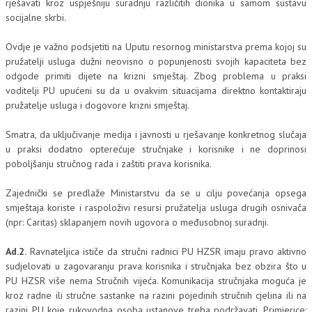
rješavati kroz uspješniju suradnju različitih dionika u samom sustavu
socijalne skrbi.
Ovdje je važno podsjetiti na Uputu resornog ministarstva prema kojoj su
pružatelji usluga dužni neovisno o popunjenosti svojih kapaciteta bez
odgode primiti dijete na krizni smještaj. Zbog problema u praksi
voditelji PU upućeni su da u ovakvim situacijama direktno kontaktiraju
pružatelje usluga i dogovore krizni smještaj.
Smatra, da uključivanje medija i javnosti u rješavanje konkretnog slučaja
u praksi dodatno opterećuje stručnjake i korisnike i ne doprinosi
poboljšanju stručnog rada i zaštiti prava korisnika.
Zajednički se predlaže Ministarstvu da se u cilju povećanja opsega
smještaja koriste i raspoloživi resursi pružatelja usluga drugih osnivača
(npr: Caritas) sklapanjem novih ugovora o međusobnoj suradnji.
Ad.2.
Ravnateljica ističe da stručni radnici PU HZSR imaju pravo aktivno
sudjelovati u zagovaranju prava korisnika i stručnjaka bez obzira što u
PU HZSR više nema Stručnih vijeća. Komunikacija stručnjaka moguća je
kroz radne ili stručne sastanke na razini pojedinih stručnih cjelina ili na
razini PU koje rukovodna osoba ustanove treba podržavati. Primjerice: