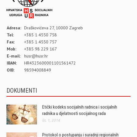
Adresa:
Draškovićeva 27, 10000 Zagreb
Tel:
+385 1 4550 758
Fax:
+385 1 4550 757
Mob:
+385 98 229 167
E-mail:
husr@husr.hr
IBAN:
HR4323600001101561472
OIB:
98594008849
DOKUMENTI
Etički kodeks socijalnih radnica i socijalnih
radnika u djelatnosti socijalnog rada
lis. 1, 2014
Protokol o postupanju i suradnji regionalnih