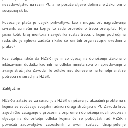
nezadovoljstvo na razini PU, a ne postiže ciljeve definirane Zakonom o
socijalnoj skrbi.
Povećanje plaća je uvijek prihvatljivo, kao i mogućnost nagrađivanja
izvrsnih, ali način na koji je to sada provedeno treba preispitati. Nije
jasno koliki broj mentora i savjetnika sustav treba, u kojim područjima
rada, što je njihova zadaća i kako će oni biti organizacijski uvedeni u
praksu?
Ravnateljica ističe da HZSR nije imao utjecaj na donošenje Zakona o
inkluzivnom dodatku kao niti na odluke ministarstva o napredovanju u
zvanju stručnjaka Zavoda. Te odluke nisu donesene na temelju analize
potreba i u suradnji s HZSR.
Zaključno
HUSR-a zalaže se za suradnju s HZSR u rješavanju aktualnih problema s
kojima se suočavaju socijalni radnici i drugi stručnjaci u PU Zavoda kroz
zajedničko zalaganje u procesima pripreme i donošenja novih propisa i
utjecaja na donositelje odluka kojima će se poboljšati rad HZSR i
povećati zadovoljstvo zaposlenih u ovom sustavu. Unaprjeđenje