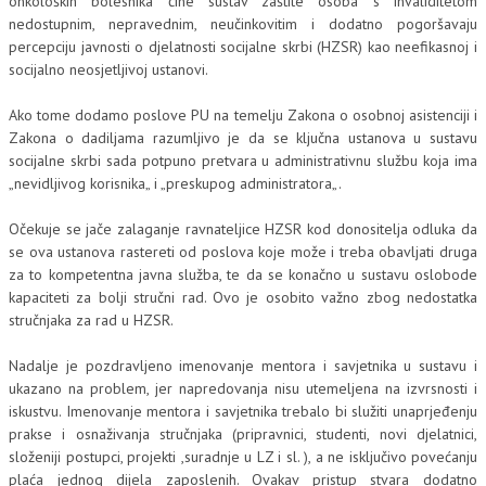
onkoloških bolesnika čine sustav zaštite osoba s invaliditetom
nedostupnim, nepravednim, neučinkovitim i dodatno pogoršavaju
percepciju javnosti o djelatnosti socijalne skrbi (HZSR) kao neefikasnoj i
socijalno neosjetljivoj ustanovi.
Ako tome dodamo poslove PU na temelju Zakona o osobnoj asistenciji i
Zakona o dadiljama razumljivo je da se ključna ustanova u sustavu
socijalne skrbi sada potpuno pretvara u administrativnu službu koja ima
„nevidljivog korisnika„ i „preskupog administratora„.
Očekuje se jače zalaganje ravnateljice HZSR kod donositelja odluka da
se ova ustanova rastereti od poslova koje može i treba obavljati druga
za to kompetentna javna služba, te da se konačno u sustavu oslobode
kapaciteti za bolji stručni rad. Ovo je osobito važno zbog nedostatka
stručnjaka za rad u HZSR.
Nadalje je pozdravljeno imenovanje mentora i savjetnika u sustavu i
ukazano na problem, jer napredovanja nisu utemeljena na izvrsnosti i
iskustvu. Imenovanje mentora i savjetnika trebalo bi služiti unaprjeđenju
prakse i osnaživanja stručnjaka (pripravnici, studenti, novi djelatnici,
složeniji postupci, projekti ,suradnje u LZ i sl. ), a ne isključivo povećanju
plaća jednog dijela zaposlenih. Ovakav pristup stvara dodatno