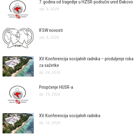
7. godina od tragedije u HZSR-područni ured Đakovo
srp. 9, 2026
IFSW novosti
srp. 8, 2026
XV. Konferencija socijalnih radnika – produljenje roka
za sažetke
lip. 24, 2026
Priopćenje HUSR-a
lip. 19, 2026
XV. Konferencija socijalnih radnika
lip. 12, 2026