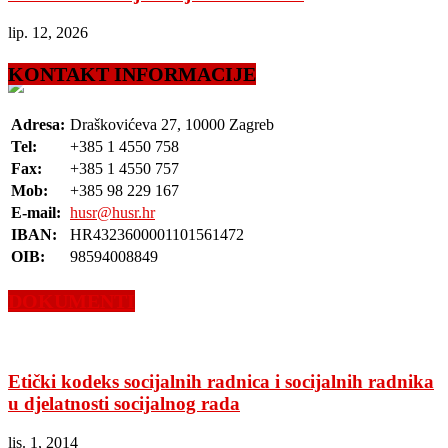
lip. 12, 2026
KONTAKT INFORMACIJE
Adresa:
Draškovićeva 27, 10000 Zagreb
Tel:
+385 1 4550 758
Fax:
+385 1 4550 757
Mob:
+385 98 229 167
E-mail:
husr@husr.hr
IBAN:
HR4323600001101561472
OIB:
98594008849
DOKUMENTI
Etički kodeks socijalnih radnica i socijalnih radnika
u djelatnosti socijalnog rada
lis. 1, 2014