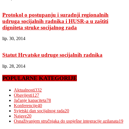
Protokol o postupanju i suradnji regionalnih
udruga socijalnih radnika i HUSR-a u zaštiti
digniteta struke socijalnog rada
lip. 30, 2014
Statut Hrvatske udruge socijalnih radnika
lip. 28, 2014
POPULARNE KATEGORIJE
Aktualnosti
332
Obavijesti
127
Jačanje kapaciteta
78
Konferencije
40
Svjetski dan socijalnog rada
20
Najave
20
Osnaživanjem stručnjaka do uspješne integracije azilanata
19