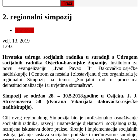
2. regionalni simpozij
Simpoziji
velj. 13, 2019
1293
Hrvatska udruga socijalnih radnika u suradnji s Udrugom
socijalnih radnika Osječko-baranjske županije,
Institutom za
novu evangelizaciju „Ivan Pavao II“ Đakovačko-osječke
nadbiskupije i Centrom za nestalu i zlostavljanu djecu organizirala je
regionalni Simpozij na temu: „Socijalni rad u procesima
deinstitucionalizacije i u uvjetima siromaštva“.
Simpozij se održao 28. – 30.5.2018.godine u Osijeku, J. J.
Strossmayera 58 (dvorana Vikarijata đakovačko-osječke
nadbiskupije).
Cilj ovog regionalnog Simpozija bio je profesionalno osnaživanje
socijalnih radnika, razvoj i unapređenje djelatnosti socijalnog rada,
razmjena iskustava dobre prakse, širenje i implementacija socijalnih
usluga, jačanje sustava socijalne podrške i međuresorne suradnje,