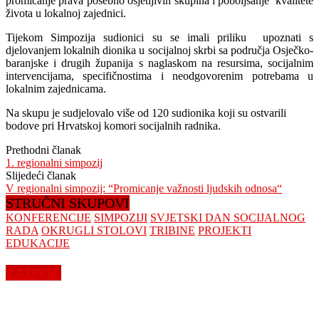
promicanje prava posebno osjetljivih skupina i poboljšanje kvalitete
života u lokalnoj zajednici.
Tijekom Simpozija sudionici su se imali priliku upoznati s
djelovanjem lokalnih dionika u socijalnoj skrbi sa područja Osječko-
baranjske i drugih županija s naglaskom na resursima, socijalnim
intervencijama, specifičnostima i neodgovorenim potrebama u
lokalnim zajednicama.
Na skupu je sudjelovalo više od 120 sudionika koji su ostvarili
bodove pri Hrvatskoj komori socijalnih radnika.
Prethodni članak
1. regionalni simpozij
Slijedeći članak
V regionalni simpozij: “Promicanje važnosti ljudskih odnosa“
STRUČNI SKUPOVI
KONFERENCIJE
SIMPOZIJI
SVJETSKI DAN SOCIJALNOG
RADA
OKRUGLI STOLOVI
TRIBINE
PROJEKTI
EDUKACIJE
ZADNJE